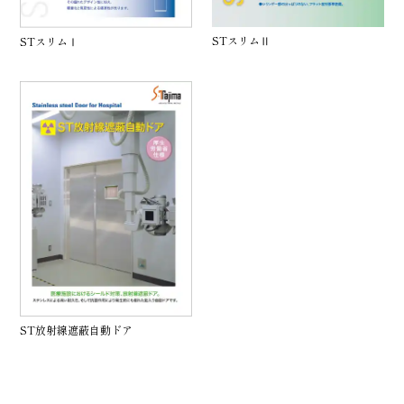
STスリムⅡ
STスリムⅠ
ST放射線遮蔽自動ドア