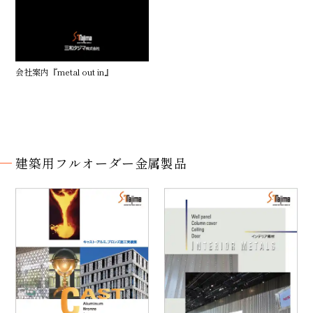
会社案内『metal out in』
建築用
フルオーダー
金属製品