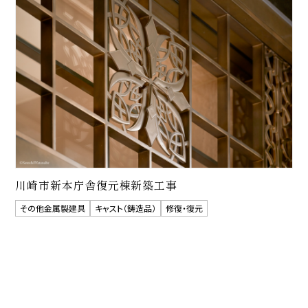
川崎市新本庁舎復元棟新築工事
その他金属製建具
キャスト（鋳造品）
修復・復元