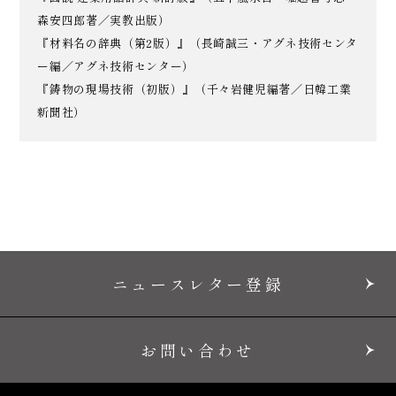
森安四郎著／実教出版）
『材料名の辞典（第2版）』（長崎誠三・アグネ技術センタ
ー編／アグネ技術センター）
『鋳物の現場技術（初版）』（千々岩健児編著／日韓工業
新聞社）
ニュースレター登録
お問い合わせ