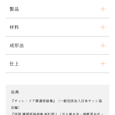
製品
材料
成形法
仕上
出典
『サッシ・ドア関連用語集』（一般社団法人日本サッシ協
会編）
『図説 建築用語辞典 新訂版』（五十嵐永吉・堀越喜与志・