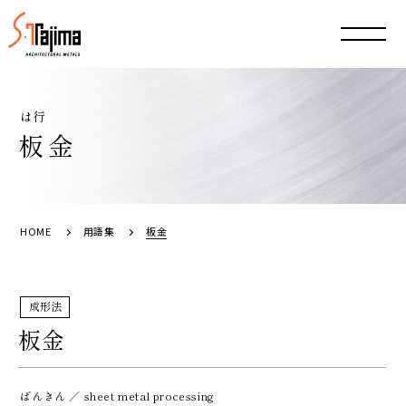
は行
板金
HOME
用語集
板金
成形法
板金
ばんきん
／
sheet metal processing