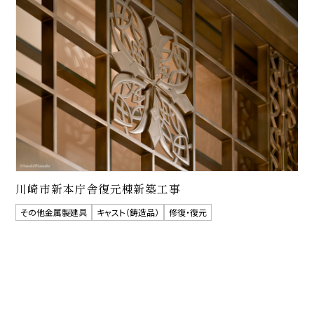
川崎市新本庁舎復元棟新築工事
その他金属製建具
キャスト（鋳造品）
修復・復元