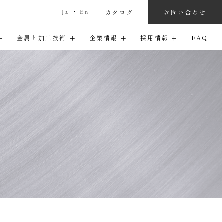
お問い合わせ
カタログ
Ja
・
En
金属と加工技術
企業情報
採用情報
FAQ
関連グループ会社
待遇・福利厚生
ニュースレター
エントリー（キャリア採用）
デザイン提案・
用語集