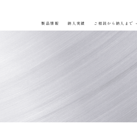
製品情報
納入実績
ご相談から納入まで
経営理念
会社概要
会社案内
数字でみる三和タジマ
三和タジマのあゆみ
よくある質問
サステナビリティ・CSR
募集要項
金属の成形法
歴史的建造物における
金属の仕上処理
金属製品の
規製作
金属製品の修復・復元
製作管理