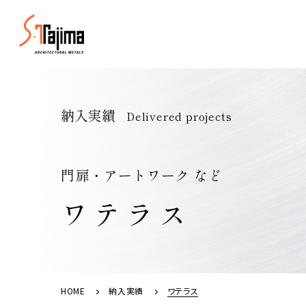
代表挨拶
代表挨拶
納入実績
Delivered projects
事業所一覧
部署紹介
門扉・アートワーク など
金属の種類
金属製建具の
ワテラス
フルオーダー新
エントリー（新卒採用）
HOME
納入実績
ワテラス