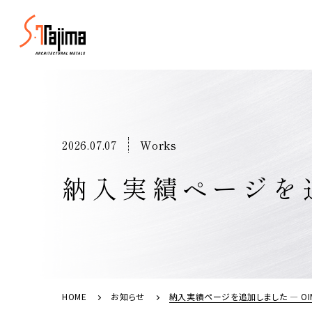
代表挨拶
代表挨拶
2026.07.07
Works
事業所一覧
部署紹介
納入実績ページを追
金属の種類
金属製建具の
フルオーダー新
エントリー（新卒採用）
HOME
お知らせ
納入実績ページを追加しました ― OIMA