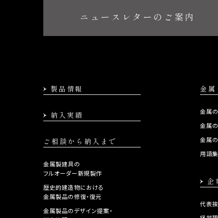
ニュースレターのご案内
製品情報
金属
金属
納入実績
金属
金属
ご相談から納入まで
用語
金属製建具の
フルオーダー新規製作
企
歴史的建造物における
金属製品の修復・復元
代表
金属製品のデザイン提案・
経営