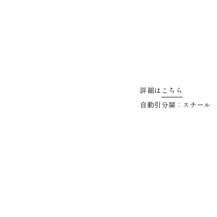
詳細は
こちら
自動引分扉：スチール