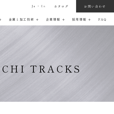
お問い合わせ
カタログ
Ja
・
En
金属と加工技術
企業情報
採用情報
FAQ
関連グループ会社
待遇・福利厚生
ニュースレター
エントリー（キャリア採用）
HI TRACKS
デザイン提案・
用語集