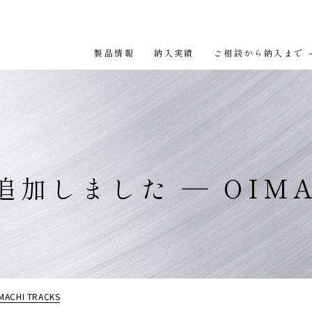
製品情報
納入実績
ご相談から納入まで
経営理念
会社概要
会社案内
数字でみる三和タジマ
三和タジマのあゆみ
よくある質問
サステナビリティ・CSR
募集要項
加しました ― OIMAC
金属の成形法
歴史的建造物における
金属の仕上処理
金属製品の
規製作
金属製品の修復・復元
製作管理
CHI TRACKS