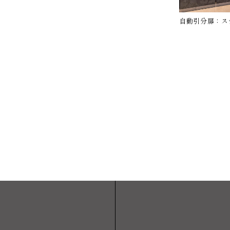
自動引分扉：ス