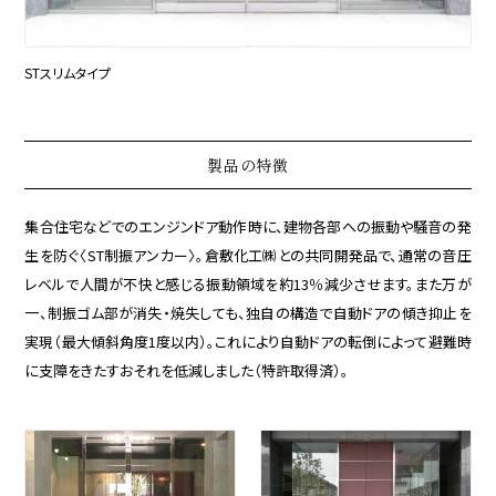
STスリムタイプ
製品の特徴
集合住宅などでのエンジンドア動作時に、建物各部への振動や騒音の発
生を防ぐ〈ST制振アンカー〉。倉敷化工㈱との共同開発品で、通常の音圧
レベルで人間が不快と感じる振動領域を約13％減少させます。また万が
一、制振ゴム部が消失・焼失しても、独自の構造で自動ドアの傾き抑止を
実現（最大傾斜角度1度以内）。これにより自動ドアの転倒によって避難時
に支障をきたすおそれを低減しました（特許取得済）。