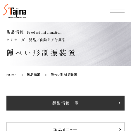
製品情報
Product Information
セミオーダー製品／自動ドア付属品
隠ぺい形制振装置
HOME
製品情報
隠ぺい形制振装置
製品情報一覧
製品メニュー